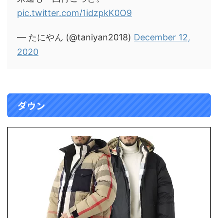
pic.twitter.com/1idzpkK0O9
— たにやん (@taniyan2018)
December 12,
2020
ダウン