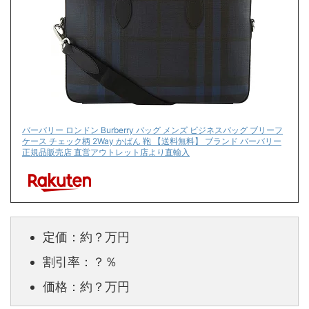
バーバリー ロンドン Burberry バッグ メンズ ビジネスバッグ ブリーフ
ケース チェック柄 2Way かばん 鞄 【送料無料】 ブランド バーバリー
正規品販売店 直営アウトレット店より直輸入
定価：約？万円
割引率：？％
価格：約？万円