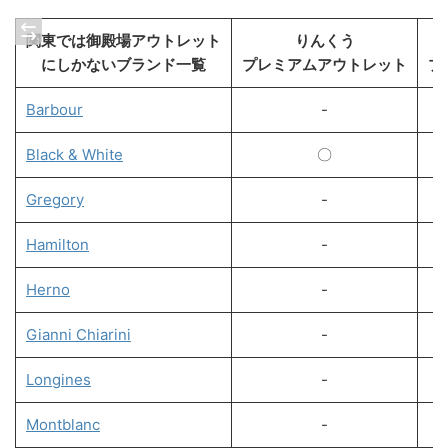
関東では御殿場アウトレット
りんくう
にしかないブランド一覧
プレミアムアウトレット
プ
Barbour
-
Black & White
〇
Gregory
-
Hamilton
-
Herno
-
Gianni Chiarini
-
Longines
-
Montblanc
-