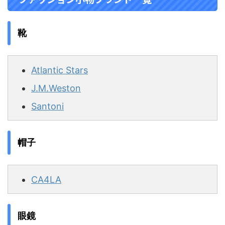
靴
Atlantic Stars
J.M.Weston
Santoni
帽子
CA4LA
眼鏡