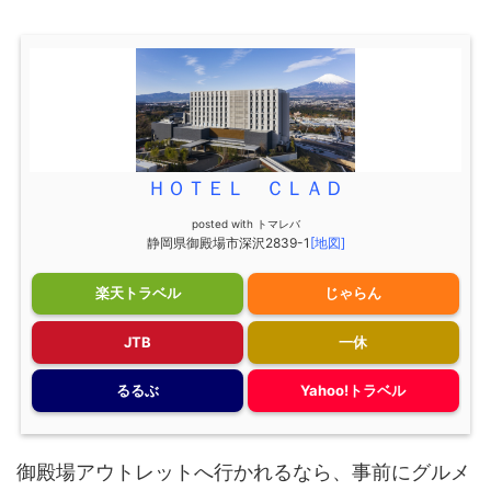
ＨＯＴＥＬ ＣＬＡＤ
posted with
トマレバ
静岡県御殿場市深沢2839-1
[地図]
楽天トラベル
じゃらん
JTB
一休
るるぶ
Yahoo!トラベル
御殿場アウトレットへ行かれるなら、事前にグルメ