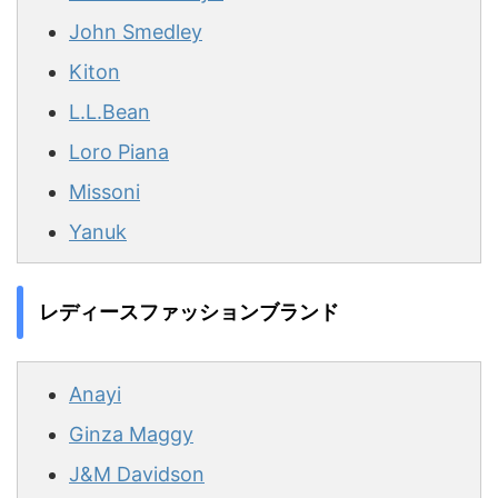
John Smedley
Kiton
L.L.Bean
Loro Piana
Missoni
Yanuk
レディースファッションブランド
Anayi
Ginza Maggy
J&M Davidson